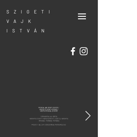
SZIGETI
VAJK
ISTVÁN
MEDICAL AND SPORT CENTER /
ORVOSI ÉS SPORT KÖZPONT /
CENTRU MEDICAL ŞI SPORT
CSÍKKARCFALVA / CÂRŢA
HARGHITA COUNTY / HARGITA MEGYE / JUDEȚUL HARGHITA
ROMANIA / ROMÁNIA / ROMÂNIA
PROJECT: VALLUM / CSÍKSZEREDA /MIERCUREA CIUC