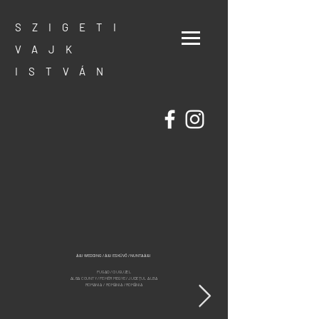
SZIGETI
VAJK
ISTVÁN
Á&I WEDDING / Á&I ESKÜVŐ / NUNTA Á&I
FUGAD / CIUGUZEL
ALBA COUNTY / FEHÉR MEGYE / JUDEȚUL ALBA
ROMANIA / ROMÁNIA / ROMÂNIA