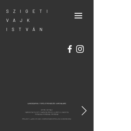
SZIGETI
VAJK
ISTVÁN
LANDSCAPING / TERÜLETRENDEZÉS / AMENAJARE
DITRÓ / DITRAU
HARGHITA COUNTY / HARGITA MEGYE / JUDEȚUL HAGHITA
ROMANIA / ROMÁNIA / ROMÂNIA
PROJECT: LARIX STUDIO / GYERGYÓSZENTMIKLÓS / GHEORGHENI